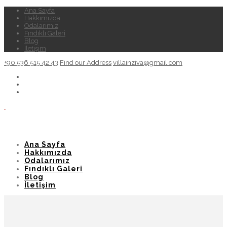
Ana Sayfa
Hakkımızda
Odalarımız
Fındıklı Galeri
Blog
İletişim
+90 536 515 42 43
Find our Address
villainziva@gmail.com
Ana Sayfa
Hakkımızda
Odalarımız
Fındıklı Galeri
Blog
İletişim