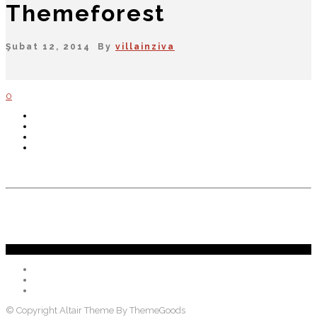
Themeforest
Şubat 12, 2014 By
villainziva
0
© Copyright Altair Theme By ThemeGoods