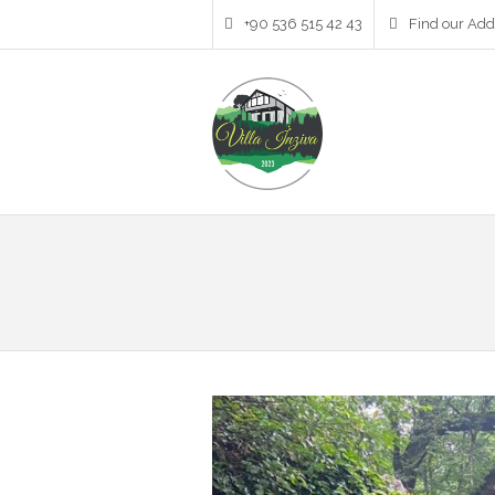
+90 536 515 42 43
Find our Add