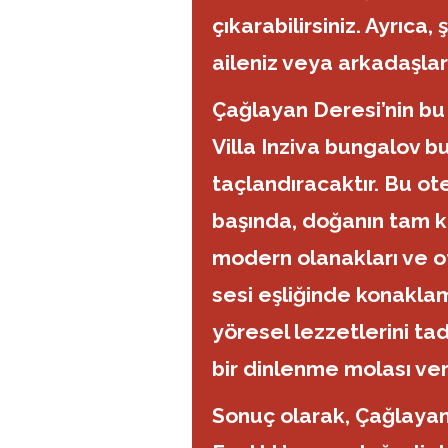
çıkarabilirsiniz. Ayrıca,
aileniz veya arkadaşların
Çağlayan Deresi’nin bu 
Villa Inziva bungalov b
taçlandıracaktır. Bu ot
başında, doğanın tam ka
modern olanakları ve ot
sesi eşliğinde konakla
yöresel lezzetlerini ta
bir dinlenme molası vere
Sonuç olarak, Çağlayan 