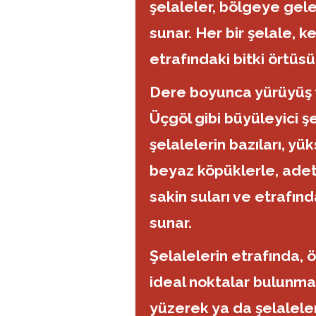
şelaleler, bölgeye gele
sunar. Her bir şelale, k
etrafındaki bitki örtüsü
Dere boyunca yürüyüş 
Üçgöl gibi büyüleyici şe
şelalelerin bazıları, y
beyaz köpüklerle, adeta
sakin suları ve etrafınd
sunar.
Şelalelerin etrafında, 
ideal noktalar bulunma
yüzerek ya da şelaleler