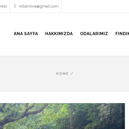
ress
villainziva@gmail.com
ANA SAYFA
HAKKIMIZDA
ODALARIMIZ
FINDI
HOME
/