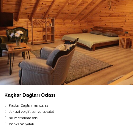
Kaçkar Dağları Odası
Kaçkar Dağları manzarası
Jakuzi ve çift banyo-tuvalet
80 metrekare oda
200x200 yatak