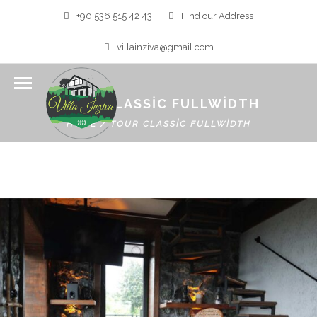
+90 536 515 42 43
Find our Address
villainziva@gmail.com
TOUR CLASSIC FULLWIDTH
HOME
/
TOUR CLASSIC FULLWIDTH