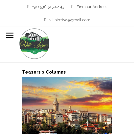
+90 536 515 42 43
Find our Address
villainziva@gmail.com
IMAGE TEASERS
HOME
/
IMAGE TEASERS
Teasers 3 Columns