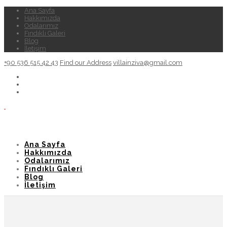
Ana Sayfa
Hakkımızda
Odalarımız
Fındıklı Galeri
Blog
İletişim
+90 536 515 42 43
Find our Address
villainziva@gmail.com
Ana Sayfa
Hakkımızda
Odalarımız
Fındıklı Galeri
Blog
İletişim