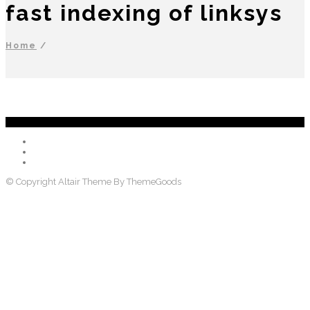
fast indexing of linksys
Home
/
© Copyright Altair Theme By ThemeGoods