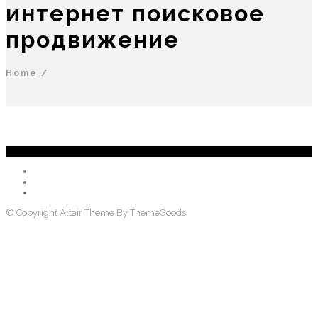
интернет поисковое
продвижение
Home
/
© Copyright Altair Theme By ThemeGoods