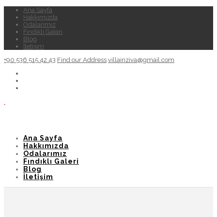
Ana Sayfa
Hakkımızda
Odalarımız
Fındıklı Galeri
Blog
İletişim
+90 536 515 42 43
Find our Address
villainziva@gmail.com
Ana Sayfa
Hakkımızda
Odalarımız
Fındıklı Galeri
Blog
İletişim