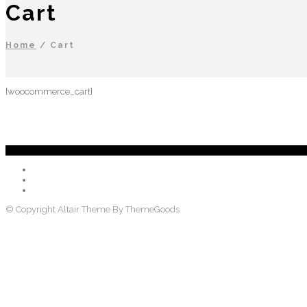
Cart
Home
/
Cart
[woocommerce_cart]
© Copyright Altair Theme By ThemeGoods