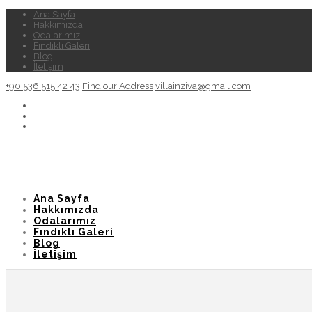
Ana Sayfa
Hakkımızda
Odalarımız
Fındıklı Galeri
Blog
İletişim
+90 536 515 42 43
Find our Address
villainziva@gmail.com
Ana Sayfa
Hakkımızda
Odalarımız
Fındıklı Galeri
Blog
İletişim