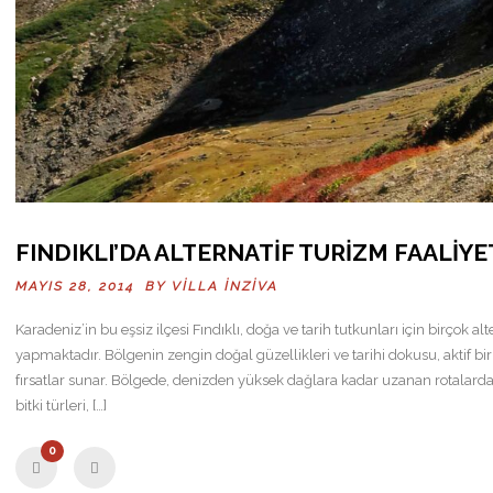
FINDIKLI’DA ALTERNATIF TURIZM FAALIYE
MAYIS 28, 2014 BY
VILLA İNZIVA
Karadeniz’in bu eşsiz ilçesi Fındıklı, doğa ve tarih tutkunları için birçok alt
yapmaktadır. Bölgenin zengin doğal güzellikleri ve tarihi dokusu, aktif bir
fırsatlar sunar. Bölgede, denizden yüksek dağlara kadar uzanan rotalarda
bitki türleri, […]
0