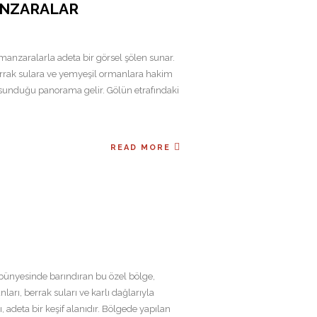
ANZARALAR
 manzaralarla adeta bir görsel şölen sunar.
errak sulara ve yemyeşil ormanlara hakim
 sunduğu panorama gelir. Gölün etrafındaki
READ MORE
u bünyesinde barındıran bu özel bölge,
arı, berrak suları ve karlı dağlarıyla
ı, adeta bir keşif alanıdır. Bölgede yapılan