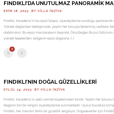
FINDIKLI’DA UNUTULMAZ PANORAMIK M
EKIM 18, 2023 BY
VILLA İNZIVA
Fındıklı, Karadeniz’in bu eşsiz köşesi, ziyaretçilerine sunduğu panoramik
Yüksek dağlardan baktığınızda, yeşilin her tonuyla bezenmiş vadilere, b
olabilirsiniz. Bu eşsiz manzaraların başında, Öküzboğan Buzul Gölü’nün
yüksek tepelerden, bölgenin eşsiz doğasına, […]
0
FINDIKLI’NIN DOĞAL GÜZELLIKLERI
EYLÜL 19, 2023 BY
VILLA İNZIVA
Fındıklı, Karadeniz’in saklı cennet köşelerinden biridir. Yeşilin her tonun
doğanın bin bir rengini ziyaretçilerine sunmaktadır. Uçsuz bucaksız ormanl
Fındıklı, her mevsim farklı bir güzellik sergiliyor. Doğaseverler için Fındıkl