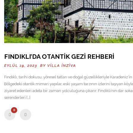
FINDIKLI’DA OTANTIK GEZI REHBERI
EYLÜL 19, 2023 BY
VILLA İNZIVA
Fındıklı, tarihi dokusu, yöresel tatları ve doğal güzellikleriyle Karadeniz’in
Bölgedeki otantik mimari yapılar, eski yaşam tarzının izlerini taşıyan köyler
ziyaret edenleri adeta bir zaman yolculuğuna çıkarır. Fındıklı’nın dar sokak
serenderleri […]
0