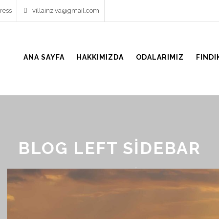
ress
villainziva@gmail.com
ANA SAYFA
HAKKIMIZDA
ODALARIMIZ
FINDI
BLOG LEFT SIDEBAR
HOME
/
BLOG LEFT SIDEBAR